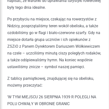
napisać, że warunki do uprawiania turystyki rowerowej
były tego dnia idealne.
Po przybyciu na miejsce, czekając na rowerzystów z
Nidzicy, posprzątaliśmy teren wokół obelisku, a także
ozdobiliśmy go w flagi i biało-czerwone szarfy. Gdy na
miejsce dotarła grupa uczniów i ich opiekunów z
ZSZiO z Panem Dyrektorem Dariuszem Wółkiewiczem
na czele – uczciliśmy minutą ciszy poległych rodaków,
a także odśpiewaliśmy hymn. Na koniec wspólnie
ustawiliśmy znicze – symbol naszej pamięci.
Z tablicy pamiątkowej, znajdującej się na obelisku,
możemy przeczytać:
‘W TYM MIEJSCU 26 SIERPNIA 1939 R POLEGLI NA
POLU CHWAŁY W OBRONIE GRANIC