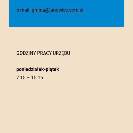
Mapa Serwisu
E-PUAP
Biuletyn Informacji Publicznej
Deklaracja Dostępności
Polityka Prywatności
Aktywny Maluch 2022-2029
URZĄD GMINY JANOWIEC KOŚCIELNY
13 – 111 Janowiec Kościelny
Sekretariat