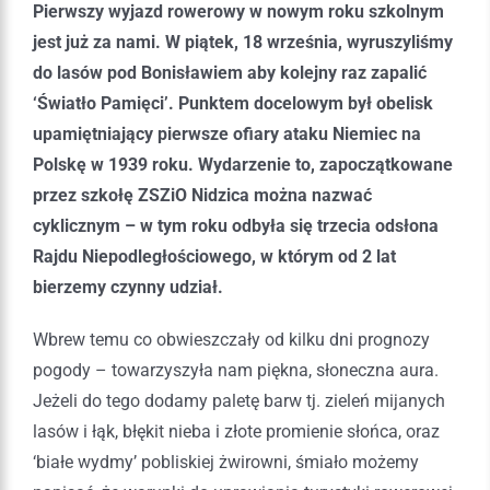
Pierwszy wyjazd rowerowy w nowym roku szkolnym
jest już za nami. W piątek, 18 września, wyruszyliśmy
do lasów pod Bonisławiem aby kolejny raz zapalić
‘Światło Pamięci’. Punktem docelowym był obelisk
upamiętniający pierwsze ofiary ataku Niemiec na
Polskę w 1939 roku. Wydarzenie to, zapoczątkowane
przez szkołę ZSZiO Nidzica można nazwać
cyklicznym – w tym roku odbyła się trzecia odsłona
Rajdu Niepodległościowego, w którym od 2 lat
bierzemy czynny udział.
Wbrew temu co obwieszczały od kilku dni prognozy
pogody – towarzyszyła nam piękna, słoneczna aura.
Jeżeli do tego dodamy paletę barw tj. zieleń mijanych
lasów i łąk, błękit nieba i złote promienie słońca, oraz
‘białe wydmy’ pobliskiej żwirowni, śmiało możemy