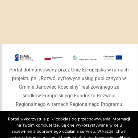
Portal dofinansowany przez Unię Europejską w ramach
projektu pn. „Rozwój cyfrowych usług publicznych w
Gminie Janowiec Kościelny" realizowanego ze
środków Europejskiego Funduszu Rozwoju
Regionalnego w ramach Regionalnego Programu
Operacyjnego Województwa Warmińsko-Mazurskiego
Portal wykorzystuje pliki cookies do przechowywania informacji
na lata 2014-2020
na Twoim komputerze. Są one wykorzystywane w celu
zapewnienia poprawnego działania serwisu. W każdej chwili
możesz dokonać zmiany ustawień dot. przechowywania plików