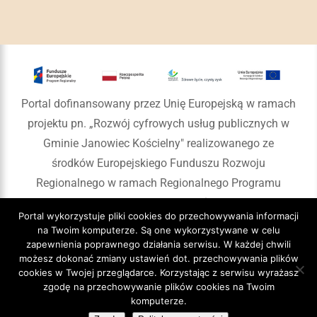
Portal dofinansowany przez Unię Europejską w ramach
projektu pn. „Rozwój cyfrowych usług publicznych w
Gminie Janowiec Kościelny" realizowanego ze
środków Europejskiego Funduszu Rozwoju
Regionalnego w ramach Regionalnego Programu
Operacyjnego Województwa Warmińsko-Mazurskiego
Portal wykorzystuje pliki cookies do przechowywania informacji
na lata 2014-2020
na Twoim komputerze. Są one wykorzystywane w celu
zapewnienia poprawnego działania serwisu. W każdej chwili
możesz dokonać zmiany ustawień dot. przechowywania plików
cookies w Twojej przeglądarce. Korzystając z serwisu wyrażasz
zgodę na przechowywanie plików cookies na Twoim
Copyright 2020 Gmina Janowiec Kościelny
komputerze.