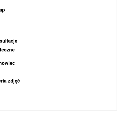
ap
sultacje
łeczne
nowiec
ria zdjęć
Szukaj