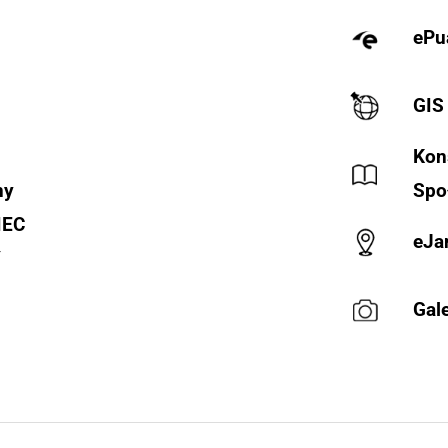
ePu
GIS
Kon
ny
Spo
IEC
eJa
Y
Gale