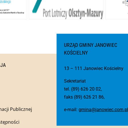
URZĄD GMINY JANOWIEC
KOŚCIELNY
CJA
13 – 111 Janowiec Kościelny
Sekretariat
tel. (89) 626 20 02,
faks (89) 626 21 86,
macji Publicznej
e-mail:
gmina@janowiec.com.p
stępności