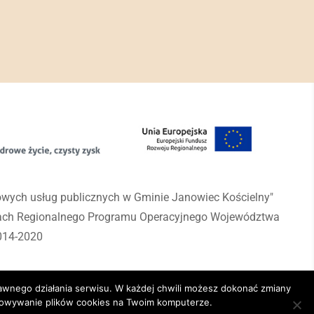
rowych usług publicznych w Gminie Janowiec Kościelny"
mach Regionalnego Programu Operacyjnego Województwa
014-2020
awnego działania serwisu. W każdej chwili możesz dokonać zmiany
chowywanie plików cookies na Twoim komputerze.