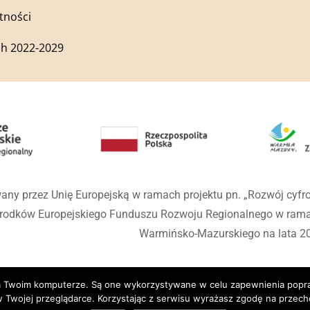
tności
h 2022-2029
any przez Unię Europejską w ramach projektu pn. „Rozwój cyf
środków Europejskiego Funduszu Rozwoju Regionalnego w ra
Warmińsko-Mazurskiego na lata 2
 na Twoim komputerze. Są one wykorzystywane w celu zapewnienia popr
 Twojej przeglądarce. Korzystając z serwisu wyrażasz zgodę na prze
wiec Kościelny