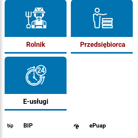
Rolnik
Przedsiębiorca
E-usługi
BIP
ePuap