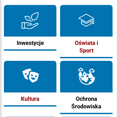
Inwestycje
Oświata i
Sport
Kultura
Ochrona
Środowiska