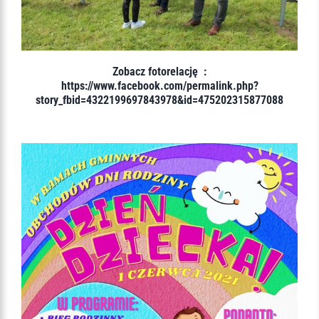
Zobacz fotorelację :
https://www.facebook.com/permalink.php?
story_fbid=4322199697843978&id=475202315877088