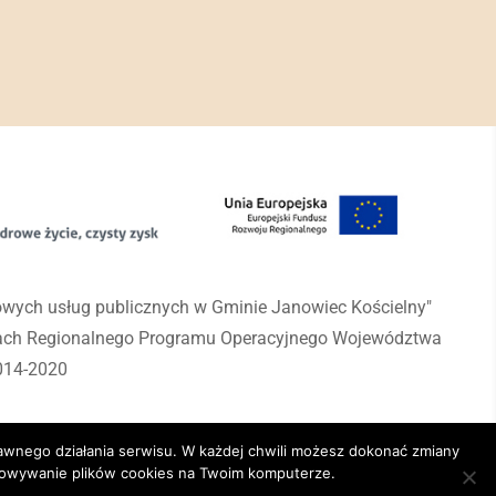
rowych usług publicznych w Gminie Janowiec Kościelny"
mach Regionalnego Programu Operacyjnego Województwa
014-2020
awnego działania serwisu. W każdej chwili możesz dokonać zmiany
chowywanie plików cookies na Twoim komputerze.