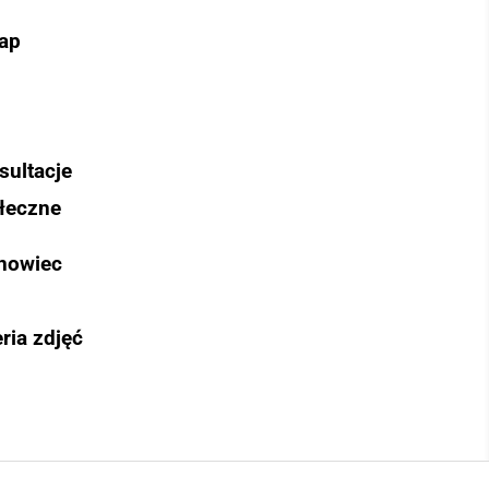
ap
sultacje
łeczne
nowiec
ria zdjęć
Szukaj