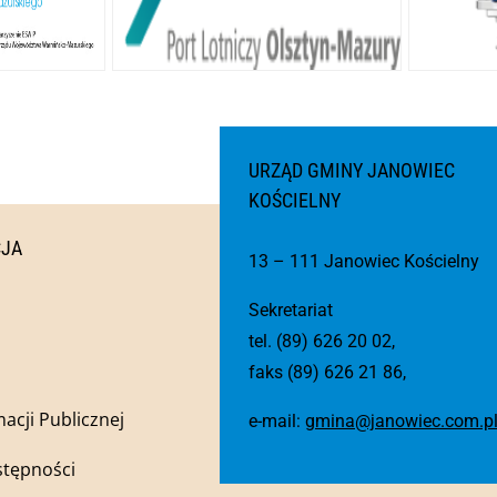
URZĄD GMINY JANOWIEC
KOŚCIELNY
CJA
13 – 111 Janowiec Kościelny
Sekretariat
tel. (89) 626 20 02,
faks (89) 626 21 86,
macji Publicznej
e-mail:
gmina@janowiec.com.p
stępności