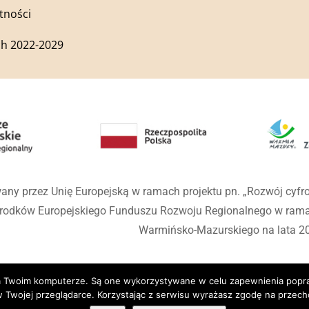
tności
h 2022-2029
any przez Unię Europejską w ramach projektu pn. „Rozwój cyf
środków Europejskiego Funduszu Rozwoju Regionalnego w ra
Warmińsko-Mazurskiego na lata 2
 na Twoim komputerze. Są one wykorzystywane w celu zapewnienia popr
 Twojej przeglądarce. Korzystając z serwisu wyrażasz zgodę na prze
wiec Kościelny