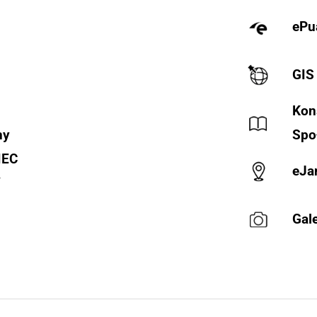
ePu
GIS
Kon
ny
Spo
IEC
eJa
Y
Gale