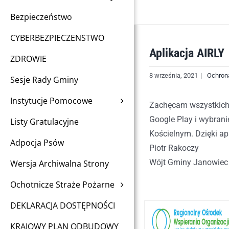
Bezpieczeństwo
CYBERBEZPIECZENSTWO
Aplikacja AIRLY
ZDROWIE
8 września, 2021
|
Ochron
Sesje Rady Gminy
Instytucje Pomocowe
Zachęcam wszystkich 
Google Play i wybran
Listy Gratulacyjne
Kościelnym. Dzięki a
Adpocja Psów
Piotr Rakoczy
Wójt Gminy Janowiec 
Wersja Archiwalna Strony
Ochotnicze Straże Pożarne
DEKLARACJA DOSTĘPNOŚCI
KRAJOWY PLAN ODBUDOWY