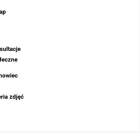
ap
sultacje
łeczne
nowiec
ria zdjęć
Szukaj