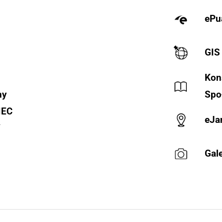
ePu
GIS
Kon
ny
Spo
IEC
eJa
Y
Gale