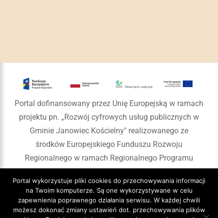
Portal dofinansowany przez Unię Europejską w ramach
projektu pn. „Rozwój cyfrowych usług publicznych w
Gminie Janowiec Kościelny" realizowanego ze
środków Europejskiego Funduszu Rozwoju
Regionalnego w ramach Regionalnego Programu
Operacyjnego Województwa Warmińsko-Mazurskiego
Portal wykorzystuje pliki cookies do przechowywania informacji
na lata 2014-2020
na Twoim komputerze. Są one wykorzystywane w celu
zapewnienia poprawnego działania serwisu. W każdej chwili
możesz dokonać zmiany ustawień dot. przechowywania plików