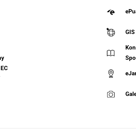
ePu
GIS
Kon
ny
Spo
IEC
eJa
Y
Gale