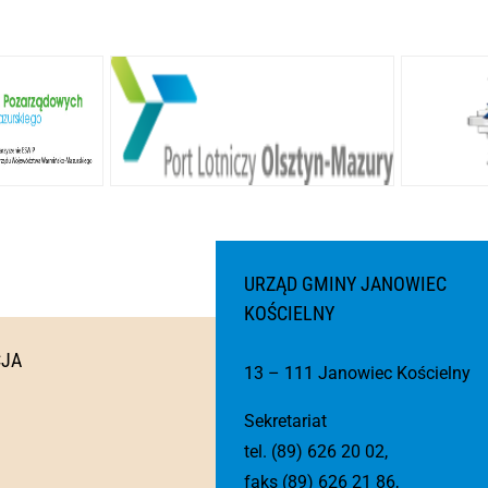
URZĄD GMINY JANOWIEC
KOŚCIELNY
CJA
13 – 111 Janowiec Kościelny
Sekretariat
tel. (89) 626 20 02,
faks (89) 626 21 86,