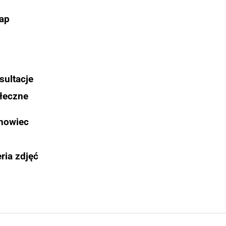
ap
sultacje
łeczne
nowiec
ria zdjęć
Szukaj