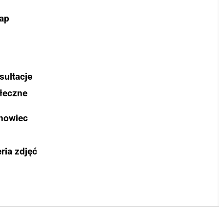
ap
sultacje
łeczne
nowiec
ria zdjęć
Szukaj