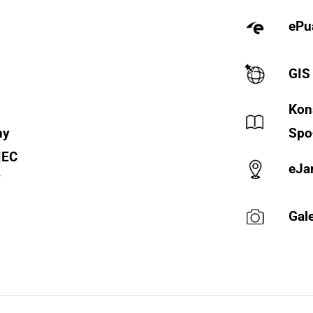
ePu
GIS
Kon
ny
Spo
IEC
eJa
Y
Gale