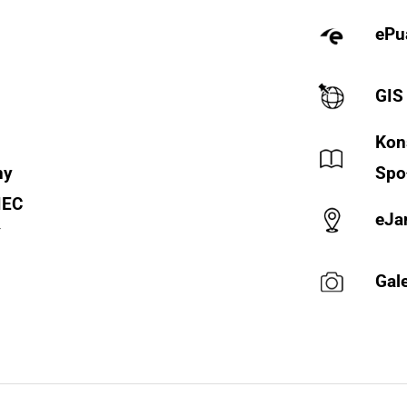
ePu
GIS
Kon
ny
Spo
IEC
eJa
Y
Gale