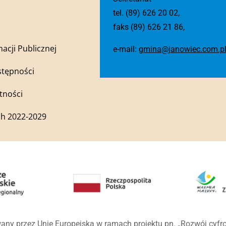
tel. (89) 626 20 02,
faks (89) 626 21 86,
macji Publicznej
e-mail:
gmina@janowiec.com.p
stępności
tności
h 2022-2029
any przez Unię Europejską w ramach projektu pn. „Rozwój cyf