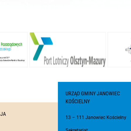
URZĄD GMINY JANOWIEC
KOŚCIELNY
CJA
13 – 111 Janowiec Kościelny
Sekretariat