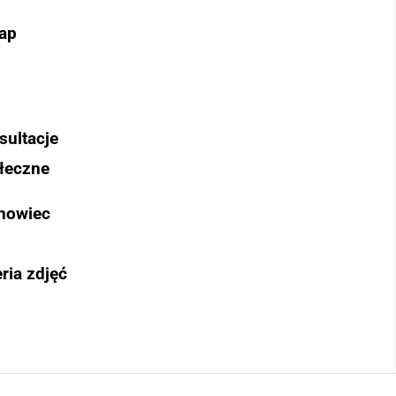
ap
sultacje
łeczne
nowiec
ria zdjęć
Szukaj