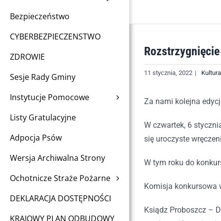
Bezpieczeństwo
CYBERBEZPIECZENSTWO
Rozstrzygnięcie
ZDROWIE
11 stycznia, 2022
|
Kultura
Sesje Rady Gminy
Instytucje Pomocowe
Za nami kolejna edyc
Listy Gratulacyjne
W czwartek, 6 styczn
Adpocja Psów
się uroczyste wręczen
Wersja Archiwalna Strony
W tym roku do konkurs
Ochotnicze Straże Pożarne
Komisja konkursowa w
DEKLARACJA DOSTĘPNOŚCI
Ksiądz Proboszcz – Da
KRAJOWY PLAN ODBUDOWY