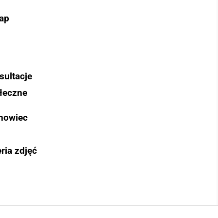
ap
sultacje
łeczne
nowiec
ria zdjęć
Szukaj