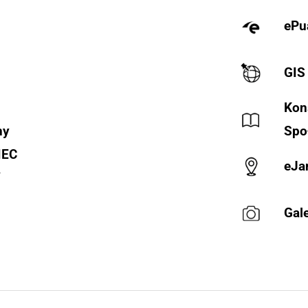
ePu
GIS
Kon
ny
Spo
IEC
eJa
Y
Gale