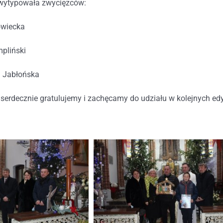
i wytypowała zwycięzców:
owiecka
mpliński
a Jabłońska
serdecznie gratulujemy i zachęcamy do udziału w kolejnych ed