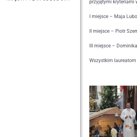
przyjętymi kryteriam
I miejsce – Maja Lub
II miejsce – Piotr Sze
III miejsce – Dominik
Wszystkim laureatom 