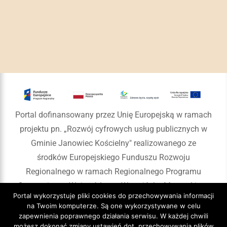
Portal dofinansowany przez Unię Europejską w ramach
projektu pn. „Rozwój cyfrowych usług publicznych w
Gminie Janowiec Kościelny" realizowanego ze
środków Europejskiego Funduszu Rozwoju
Regionalnego w ramach Regionalnego Programu
Operacyjnego Województwa Warmińsko-Mazurskiego
Portal wykorzystuje pliki cookies do przechowywania informacji
na lata 2014-2020
na Twoim komputerze. Są one wykorzystywane w celu
zapewnienia poprawnego działania serwisu. W każdej chwili
możesz dokonać zmiany ustawień dot. przechowywania plików