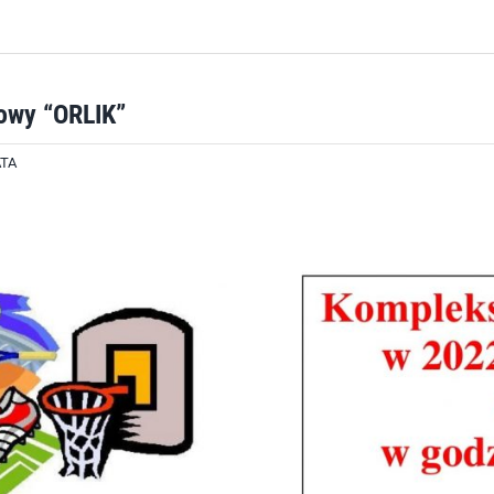
owy “ORLIK”
TA