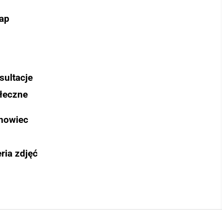
ap
sultacje
łeczne
nowiec
ria zdjęć
Szukaj