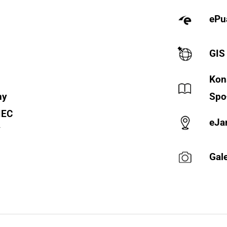
ePu
GIS
Kon
ny
Spo
IEC
eJa
Y
Gale