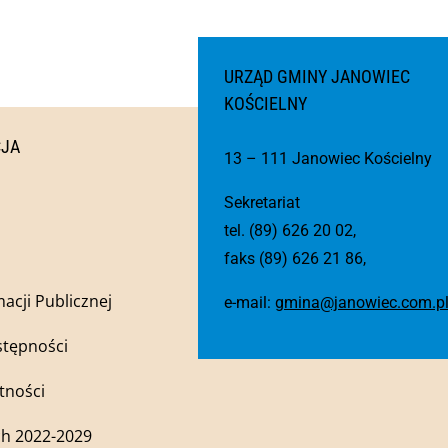
URZĄD GMINY JANOWIEC
KOŚCIELNY
CJA
13 – 111 Janowiec Kościelny
Sekretariat
tel. (89) 626 20 02,
faks (89) 626 21 86,
macji Publicznej
e-mail:
gmina@janowiec.com.p
stępności
tności
h 2022-2029