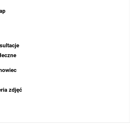
ap
sultacje
łeczne
nowiec
ria zdjęć
Szukaj