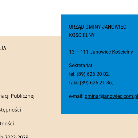
URZĄD GMINY JANOWIEC
KOŚCIELNY
CJA
13 – 111 Janowiec Kościelny
Sekretariat
tel. (89) 626 20 02,
faks (89) 626 21 86,
macji Publicznej
e-mail:
gmina@janowiec.com.p
stępności
tności
h 2022-2029