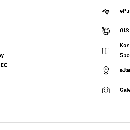
ePu
GIS
Kon
ny
Spo
IEC
eJa
Y
Gale