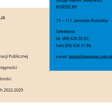
URZĄD GMINY JANOWIEC
KOŚCIELNY
CJA
13 – 111 Janowiec Kościelny
Sekretariat
tel. (89) 626 20 02,
faks (89) 626 21 86,
macji Publicznej
e-mail:
gmina@janowiec.com.p
stępności
tności
h 2022-2029