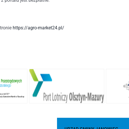
 z portalu jest bezpłatne.
stronie
https://agro-market24.pl/