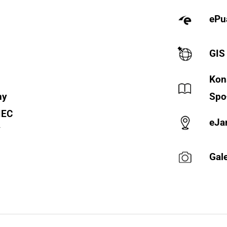
ePu
GIS
Kon
ny
Spo
IEC
eJa
Y
Gale