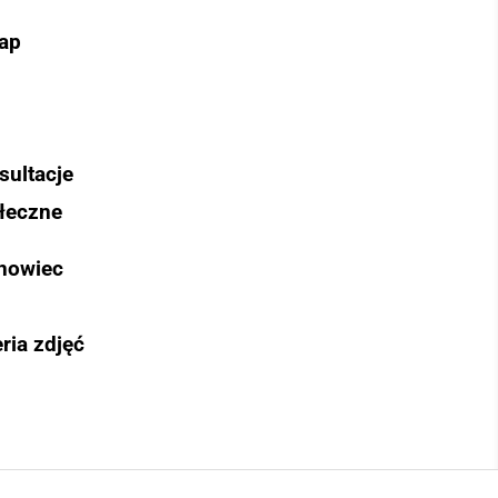
ap
sultacje
łeczne
nowiec
ria zdjęć
Szukaj