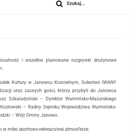
wentualność i wszelkie planowane rozgrywki drużynowe
m.
środek Kultury w Janowcu Kościelnym, Sołectwo IWANY
lizacji oraz zacnych gości, którzy przybyli do Janowca
usz Szkaradziński – Dyrektor Warmińsko-Mazurskiego
k Kozłowski – Radny Sejmiku Województwa Warmińsko-
wodzki – Wójt Gminy Janowo.
 w miłej sportowo-rekreacyjnej atmosferze.