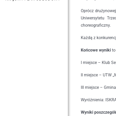
Oprócz drużynowej 
Uniwersytetu Trz
choreograficzny.
Każdą z konkurencj
Końcowe wyniki
to
I miejsce – Klub S
II miejsce – UTW „
III miejsce – Gmin
Wyróżnienia: ISKR
Wyniki poszczegól