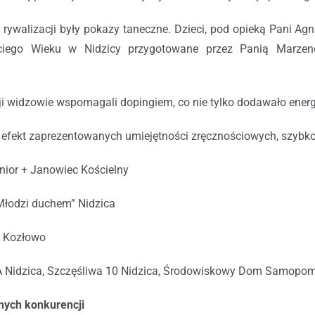
rywalizacji były pokazy taneczne. Dzieci, pod opieką Pani Agn
eciego Wieku w Nidzicy przygotowane przez Panią Marzen
i widzowie wspomagali dopingiem, co nie tylko dodawało energ
 efekt zaprezentowanych umiejętności zręcznościowych, szybkości
enior + Janowiec Kościelny
Młodzi duchem” Nidzica
a Kozłowo
A Nidzica, Szczęśliwa 10 Nidzica, Środowiskowy Dom Samopom
nych konkurencji