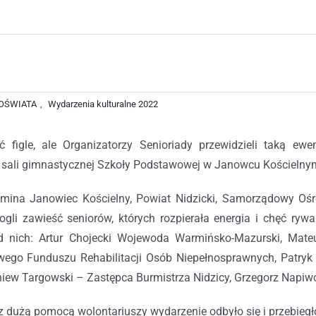
OŚWIATA
,
Wydarzenia kulturalne 2022
ć figle, ale Organizatorzy Senioriady przewidzieli taką e
sali gimnastycznej Szkoły Podstawowej w Janowcu Kościelny
 Gmina Janowiec Kościelny, Powiat Nidzicki, Samorządowy O
ogli zawieść seniorów, których rozpierała energia i chęć rywa
d nich: Artur Chojecki Wojewoda Warmińsko-Mazurski, Mate
ego Funduszu Rehabilitacji Osób Niepełnosprawnych, Patry
niew Targowski – Zastępca Burmistrza Nidzicy, Grzegorz Napi
z dużą pomocą wolontariuszy wydarzenie odbyło się i przebiegło