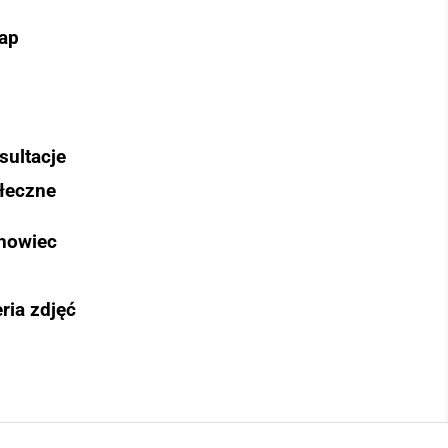
ap
sultacje
łeczne
nowiec
ria zdjęć
Szukaj