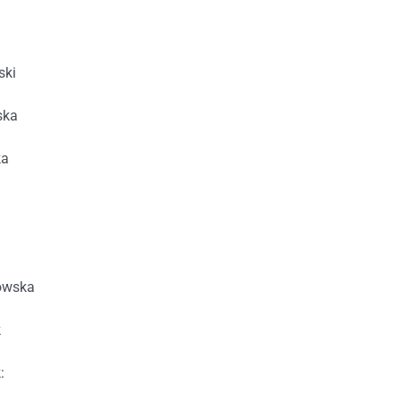
ski
ska
ka
owska
k
: