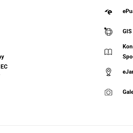
ePu
GIS
Kon
ny
Spo
IEC
eJa
Y
Gale