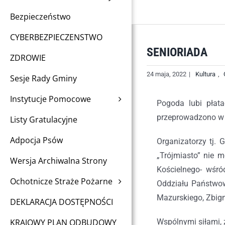
Bezpieczeństwo
CYBERBEZPIECZENSTWO
SENIORIADA
ZDROWIE
24 maja, 2022
|
Kultura
,
Sesje Rady Gminy
Instytucje Pomocowe
Pogoda lubi płata
przeprowadzono w 
Listy Gratulacyjne
Adpocja Psów
Organizatorzy tj.
„Trójmiasto” nie m
Wersja Archiwalna Strony
Kościelnego- wśró
Ochotnicze Straże Pożarne
Oddziału Państwow
Mazurskiego, Zbig
DEKLARACJA DOSTĘPNOŚCI
KRAJOWY PLAN ODBUDOWY
Wspólnymi siłami, 