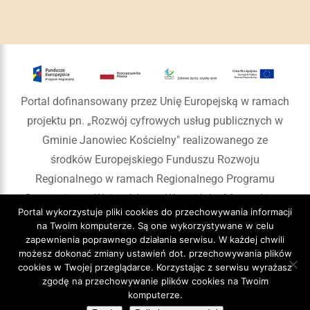
Portal dofinansowany przez Unię Europejską w ramach
projektu pn. „Rozwój cyfrowych usług publicznych w
Gminie Janowiec Kościelny" realizowanego ze
środków Europejskiego Funduszu Rozwoju
Regionalnego w ramach Regionalnego Programu
Operacyjnego Województwa Warmińsko-Mazurskiego
Portal wykorzystuje pliki cookies do przechowywania informacji
na lata 2014-2020
na Twoim komputerze. Są one wykorzystywane w celu
zapewnienia poprawnego działania serwisu. W każdej chwili
możesz dokonać zmiany ustawień dot. przechowywania plików
cookies w Twojej przeglądarce. Korzystając z serwisu wyrażasz
zgodę na przechowywanie plików cookies na Twoim
Copyright 2020 Gmina Janowiec Kościelny
komputerze.