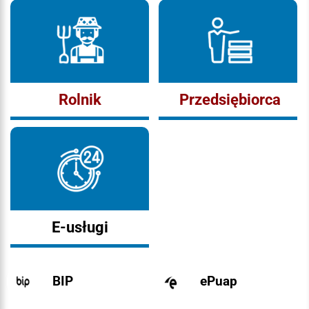
Rolnik
Przedsiębiorca
E-usługi
BIP
ePuap