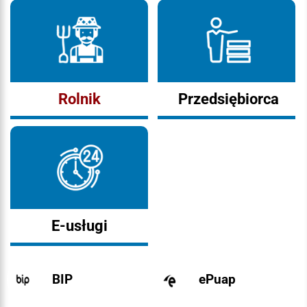
Rolnik
Przedsiębiorca
E-usługi
BIP
ePuap