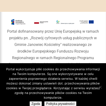
Portal dofinansowany przez Unię Europejską w ramach
projektu pn. „Rozwój cyfrowych usług publicznych w
Gminie Janowiec Kościelny" realizowanego ze
środków Europejskiego Funduszu Rozwoju
Regionalnego w ramach Regionalnego Programu
Operacyjnego Województwa Warmińsko-Mazurskiego
Portal wykorzystuje pliki cookies do przechowywania informacji
na lata 2014-2020
na Twoim komputerze. Są one wykorzystywane w celu
zapewnienia poprawnego działania serwisu. W każdej chwili
możesz dokonać zmiany ustawień dot. przechowywania plików
cookies w Twojej przeglądarce. Korzystając z serwisu wyrażasz
zgodę na przechowywanie plików cookies na Twoim
Copyright 2020 Gmina Janowiec Kościelny
komputerze.
Zgoda
Polityka prywatności