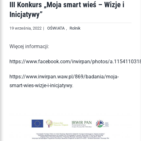
III Konkurs „Moja smart wieś – Wizje i
Inicjatywy”
19 września, 2022
|
OŚWIATA
,
Rolnik
Więcej informacji:
https://www.facebook.com/irwirpan/photos/a.1154110
https://www.irwirpan.waw.pl/869/badania/moja-
smart-wies-wizje-i-inicjatywy
.