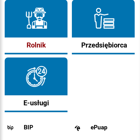
Rolnik
Przedsiębiorca
E-usługi
BIP
ePuap