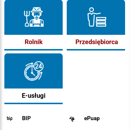
Rolnik
Przedsiębiorca
E-usługi
BIP
ePuap