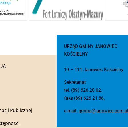
URZĄD GMINY JANOWIEC
KOŚCIELNY
CJA
13 – 111 Janowiec Kościelny
Sekretariat
tel. (89) 626 20 02,
faks (89) 626 21 86,
macji Publicznej
e-mail:
gmina@janowiec.com.p
stępności