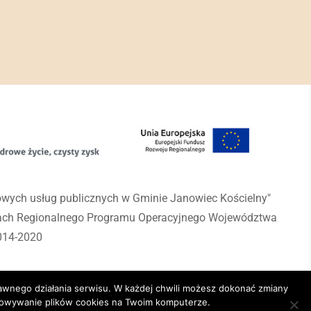
rowych usług publicznych w Gminie Janowiec Kościelny"
mach Regionalnego Programu Operacyjnego Województwa
014-2020
awnego działania serwisu. W każdej chwili możesz dokonać zmiany
chowywanie plików cookies na Twoim komputerze.