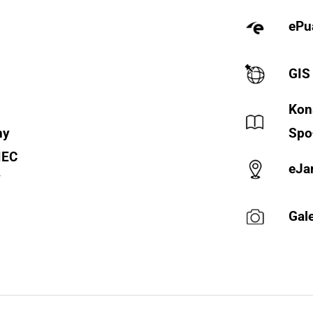
ePu
GIS
Kon
ny
Spo
IEC
eJa
Y
Gale