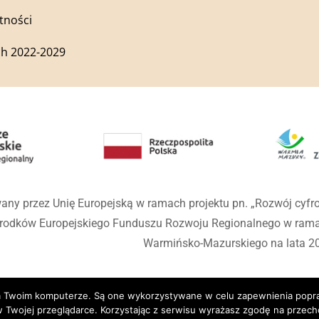
tności
h 2022-2029
any przez Unię Europejską w ramach projektu pn. „Rozwój cyf
środków Europejskiego Funduszu Rozwoju Regionalnego w ra
Warmińsko-Mazurskiego na lata 2
 na Twoim komputerze. Są one wykorzystywane w celu zapewnienia popr
 Twojej przeglądarce. Korzystając z serwisu wyrażasz zgodę na prze
wiec Kościelny