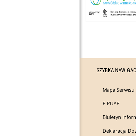
SZYBKA NAWIGA
Mapa Serwisu
E-PUAP
Biuletyn Infor
Deklaracja Do