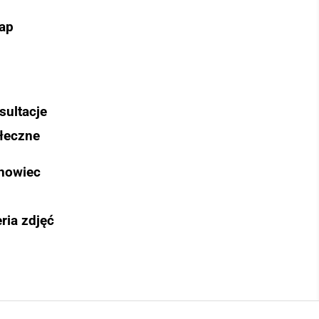
ap
sultacje
łeczne
nowiec
ria zdjęć
Szukaj