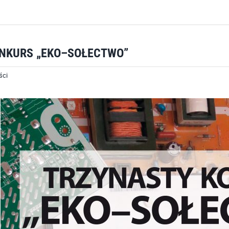
NKURS „EKO–SOŁECTWO”
ści