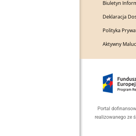
Biuletyn Infor
Deklaracja Do
Polityka Prywa
Aktywny Maluc
Portal dofinansow
realizowanego ze 