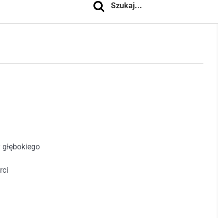
y głębokiego
rci