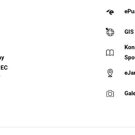
ePu
GIS
Kon
ny
Spo
IEC
eJa
Y
Gale