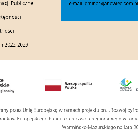
macji Publicznej
e-mail:
gmina@janowiec.com.p
stępności
tności
h 2022-2029
any przez Unię Europejską w ramach projektu pn. „Rozwój cyf
środków Europejskiego Funduszu Rozwoju Regionalnego w ra
Warmińsko-Mazurskiego na lata 2