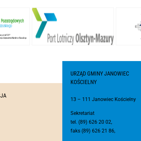
URZĄD GMINY JANOWIEC
KOŚCIELNY
CJA
13 – 111 Janowiec Kościelny
Sekretariat
tel. (89) 626 20 02,
faks (89) 626 21 86,