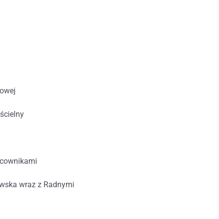
wowej
ścielny
acownikami
wska wraz z Radnymi