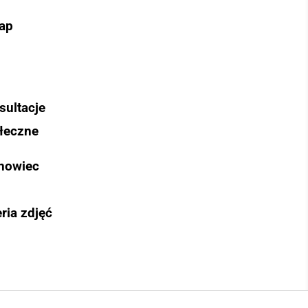
ap
sultacje
łeczne
nowiec
ria zdjęć
Szukaj