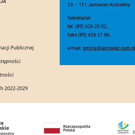
CJA
13 – 111 Janowiec Kościelny
Sekretariat
tel. (89) 626 20 02,
faks (89) 626 21 86,
macji Publicznej
e-mail:
gmina@janowiec.com.p
stępności
tności
h 2022-2029