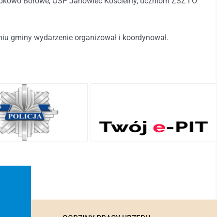
pkowo Borowe, OSP Janowiec Kościelny, uczniom ZSZ i O
niu gminy wydarzenie organizował i koordynował.