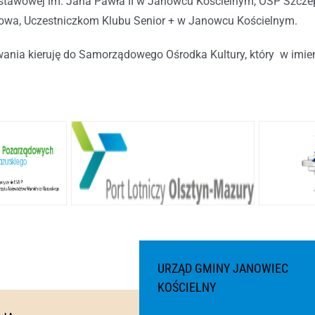
stawowej im. Jana Pawła II w Janowcu Kościelnym, OSP Szcze
jskowa, Uczestniczkom Klubu Senior + w Janowcu Kościelnym.
ania kieruję do Samorządowego Ośrodka Kultury, który w imie
URZĄD GMINY JANOWIEC
KOŚCIELNY