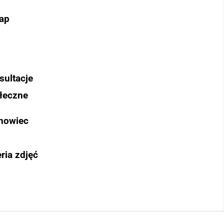
ap
sultacje
łeczne
nowiec
ria zdjęć
Szukaj