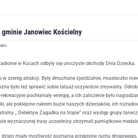
 gminie Janowiec Kościelny
ości
tadionie w Kucach odbyły się uroczyste obchody Dnia Dziecka.
o w szereg atrakcji. Były dmuchane zjeżdżalnie, miasteczko r
żna było też sprawić sobie tatuaż-oczywiście zmywalny. Odrob
rekreacyjne pochłaniały energię, a ich zaliczenie było nagrad
ki, ale poklejone cukrem buzie naszych dzieciaków, ich rozra
teatralny „ Detektyw Zagadka na tropie” oraz występ grupy tan
ęcie wyznaczonej trasy uczestnicy otrzymali pamiątkowe medale
 dzieci miały możliwość poznania przepisów ruchu drogowego,