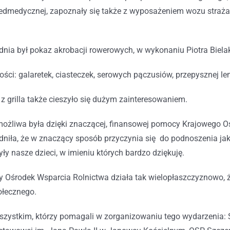
edmedycznej, zapoznały się także z wyposażeniem wozu strażac
dnia był pokaz akrobacji rowerowych, w wykonaniu Piotra Bielak
kości: galaretek, ciasteczek, serowych pączusiów, przepysznej l
 z grilla także cieszyło się dużym zainteresowaniem.
ożliwa była dzięki znaczącej, finansowej pomocy Krajowego Ośr
dniła, że w znaczący sposób przyczynia się do podnoszenia ja
y nasze dzieci, w imieniu których bardzo dziękuję.
owy Ośrodek Wsparcia Rolnictwa działa tak wielopłaszczyznowo
ołecznego.
wszystkim, którzy pomagali w zorganizowaniu tego wydarzenia