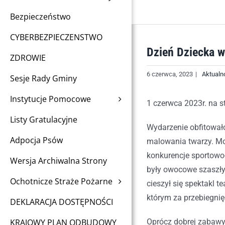
Bezpieczeństwo
CYBERBEZPIECZENSTWO
Dzień Dziecka w
ZDROWIE
6 czerwca, 2023
|
Aktualn
Sesje Rady Gminy
Instytucje Pomocowe
1 czerwca 2023r. na s
Listy Gratulacyjne
Wydarzenie obfitował
Adpocja Psów
malowania twarzy. Mo
konkurencje sportowo-
Wersja Archiwalna Strony
były owocowe szaszły
Ochotnicze Straże Pożarne
cieszył się spektakl 
którym za przebiegni
DEKLARACJA DOSTĘPNOŚCI
KRAJOWY PLAN ODBUDOWY
Oprócz dobrej zabawy