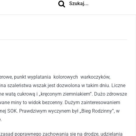
owerowe, punkt wyplatania kolorowych warkoczyków,
ina szaleństwa wszak jest dozwolona w takim dniu. Liczne
zane watą cukrową i „kręconym ziemniakiem”. Dużo zdrowsze
dowane miny to widok bezcenny. Dużym zainteresowaniem
ecznej SOK. Prawdziwym wyczynem był „Bieg Rodzinny”, w
.
 zasad poprawnego zachowania się na drodze, udzielania