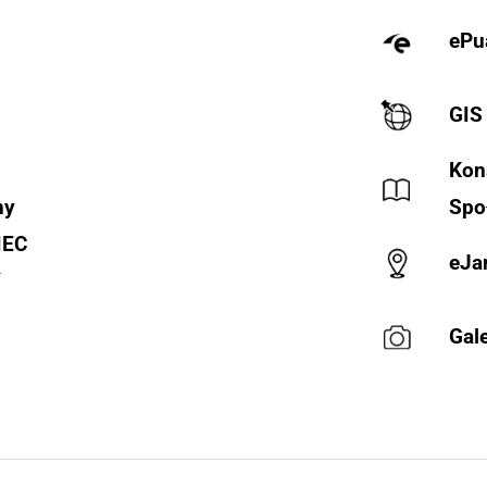
ePu
GIS
Kon
ny
Spo
IEC
eJa
Y
Gale