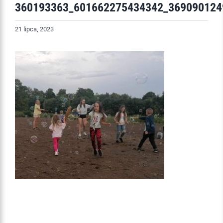
360193363_601662275434342_369090124
21 lipca, 2023