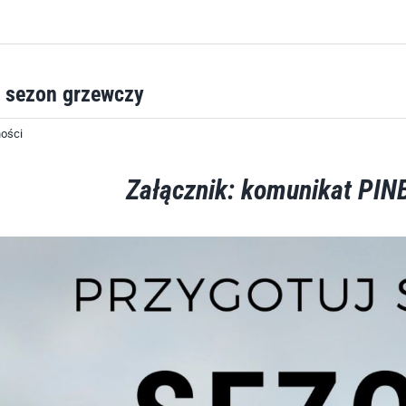
a sezon grzewczy
ności
Załącznik: komunikat PINB