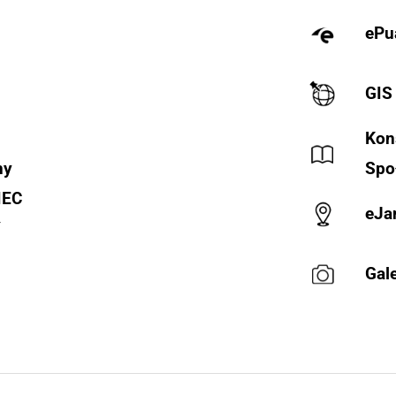
ePu
GIS
Kon
ny
Spo
IEC
eJa
Y
Gale