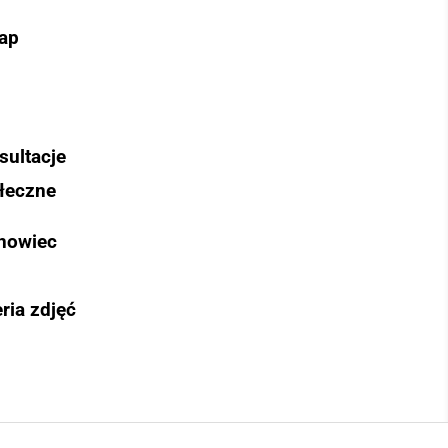
ap
sultacje
łeczne
nowiec
ria zdjęć
Szukaj