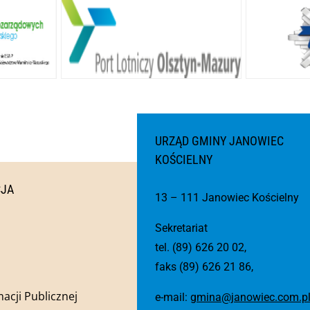
URZĄD GMINY JANOWIEC
KOŚCIELNY
CJA
13 – 111 Janowiec Kościelny
Sekretariat
tel. (89) 626 20 02,
faks (89) 626 21 86,
macji Publicznej
e-mail:
gmina@janowiec.com.p