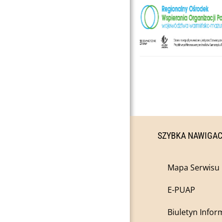
SZYBKA NAWIGA
Mapa Serwisu
E-PUAP
Biuletyn Infor