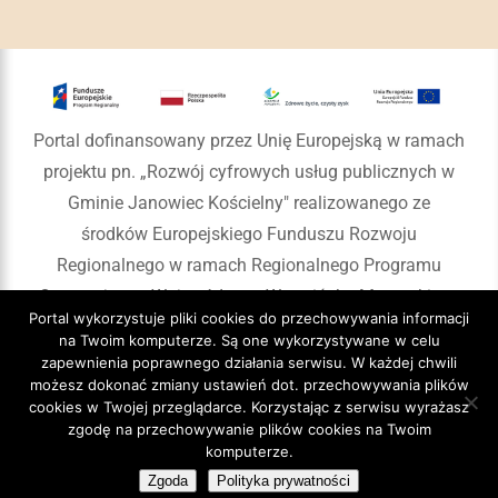
Portal dofinansowany przez Unię Europejską w ramach
projektu pn. „Rozwój cyfrowych usług publicznych w
Gminie Janowiec Kościelny" realizowanego ze
środków Europejskiego Funduszu Rozwoju
Regionalnego w ramach Regionalnego Programu
Operacyjnego Województwa Warmińsko-Mazurskiego
Portal wykorzystuje pliki cookies do przechowywania informacji
na lata 2014-2020
na Twoim komputerze. Są one wykorzystywane w celu
zapewnienia poprawnego działania serwisu. W każdej chwili
możesz dokonać zmiany ustawień dot. przechowywania plików
cookies w Twojej przeglądarce. Korzystając z serwisu wyrażasz
zgodę na przechowywanie plików cookies na Twoim
Copyright 2020 Gmina Janowiec Kościelny
komputerze.
Zgoda
Polityka prywatności