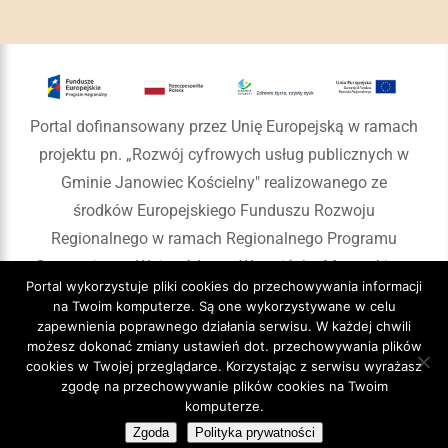
Portal dofinansowany przez Unię Europejską w ramach
projektu pn. „Rozwój cyfrowych usług publicznych w
Gminie Janowiec Kościelny" realizowanego ze
środków Europejskiego Funduszu Rozwoju
Regionalnego w ramach Regionalnego Programu
Operacyjnego Województwa Warmińsko-Mazurskiego
Portal wykorzystuje pliki cookies do przechowywania informacji
na lata 2014-2020
na Twoim komputerze. Są one wykorzystywane w celu
zapewnienia poprawnego działania serwisu. W każdej chwili
możesz dokonać zmiany ustawień dot. przechowywania plików
cookies w Twojej przeglądarce. Korzystając z serwisu wyrażasz
zgodę na przechowywanie plików cookies na Twoim
Copyright 2020 Gmina Janowiec Kościelny
komputerze.
Zgoda
Polityka prywatności