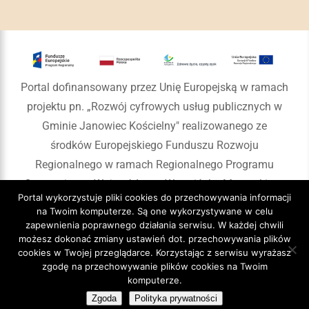
Portal dofinansowany przez Unię Europejską w ramach
projektu pn. „Rozwój cyfrowych usług publicznych w
Gminie Janowiec Kościelny" realizowanego ze
środków Europejskiego Funduszu Rozwoju
Regionalnego w ramach Regionalnego Programu
Operacyjnego Województwa Warmińsko-Mazurskiego
Portal wykorzystuje pliki cookies do przechowywania informacji
na lata 2014-2020
na Twoim komputerze. Są one wykorzystywane w celu
zapewnienia poprawnego działania serwisu. W każdej chwili
możesz dokonać zmiany ustawień dot. przechowywania plików
cookies w Twojej przeglądarce. Korzystając z serwisu wyrażasz
zgodę na przechowywanie plików cookies na Twoim
Copyright 2020 Gmina Janowiec Kościelny
komputerze.
Zgoda
Polityka prywatności