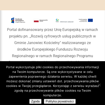
Portal dofinansowany przez Unię Europejską w ramach
projektu pn. „Rozwój cyfrowych usług publicznych w
Gminie Janowiec Kościelny" realizowanego ze
środków Europejskiego Funduszu Rozwoju
Regionalnego w ramach Regionalnego Programu
Operacyjnego Województwa Warmińsko-Mazurskiego
Portal wykorzystuje pliki cookies do przechowywania informacji
na lata 2014-2020
na Twoim komputerze. Są one wykorzystywane w celu
zapewnienia poprawnego działania serwisu. W każdej chwili
możesz dokonać zmiany ustawień dot. przechowywania plików
cookies w Twojej przeglądarce. Korzystając z serwisu wyrażasz
zgodę na przechowywanie plików cookies na Twoim
Copyright 2020 Gmina Janowiec Kościelny
komputerze.
Zgoda
Polityka prywatności