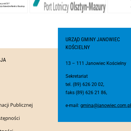
URZĄD GMINY JANOWIEC
KOŚCIELNY
CJA
13 – 111 Janowiec Kościelny
Sekretariat
tel. (89) 626 20 02,
faks (89) 626 21 86,
macji Publicznej
e-mail:
gmina@janowiec.com.p
stępności