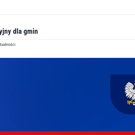
yjny dla gmin
tualności