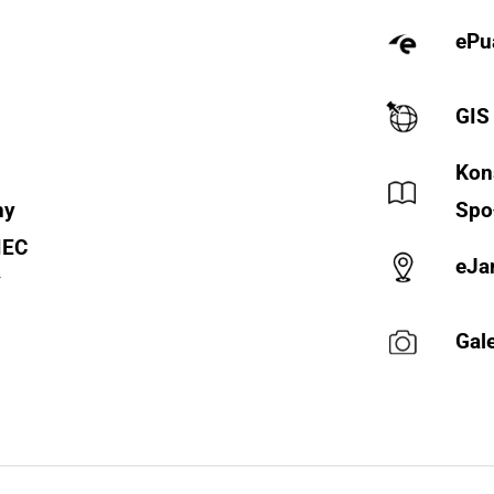
ePu
GIS
Kon
ny
Spo
IEC
eJa
Y
Gale