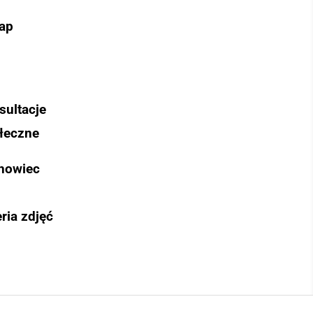
ap
sultacje
łeczne
nowiec
ria zdjęć
Szukaj