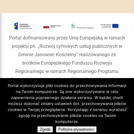
Portal dofinansowany przez Unię Europejską w ramach
projektu pn. „Rozwój cyfrowych usług publicznych w
Gminie Janowiec Kościelny" realizowanego ze
środków Europejskiego Funduszu Rozwoju
Regionalnego w ramach Regionalnego Programu
Operacyjnego Województwa Warmińsko-Mazurskiego
Portal wykorzystuje pliki cookies do przechowywania informacji
na lata 2014-2020
na Twoim komputerze. Są one wykorzystywane w celu
zapewnienia poprawnego działania serwisu. W każdej chwili
możesz dokonać zmiany ustawień dot. przechowywania plików
cookies w Twojej przeglądarce. Korzystając z serwisu wyrażasz
zgodę na przechowywanie plików cookies na Twoim
Copyright 2020 Gmina Janowiec Kościelny
komputerze.
Zgoda
Polityka prywatności