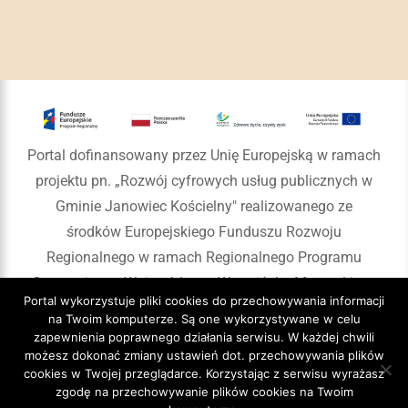
Portal dofinansowany przez Unię Europejską w ramach
projektu pn. „Rozwój cyfrowych usług publicznych w
Gminie Janowiec Kościelny" realizowanego ze
środków Europejskiego Funduszu Rozwoju
Regionalnego w ramach Regionalnego Programu
Operacyjnego Województwa Warmińsko-Mazurskiego
Portal wykorzystuje pliki cookies do przechowywania informacji
na lata 2014-2020
na Twoim komputerze. Są one wykorzystywane w celu
zapewnienia poprawnego działania serwisu. W każdej chwili
możesz dokonać zmiany ustawień dot. przechowywania plików
cookies w Twojej przeglądarce. Korzystając z serwisu wyrażasz
zgodę na przechowywanie plików cookies na Twoim
Copyright 2020 Gmina Janowiec Kościelny