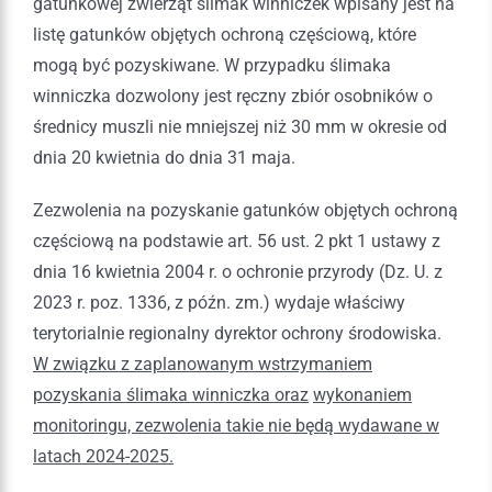
gatunkowej zwierząt ślimak winniczek wpisany jest na
listę gatunków objętych ochroną częściową, które
mogą być pozyskiwane. W przypadku ślimaka
winniczka dozwolony jest ręczny zbiór osobników o
średnicy muszli nie mniejszej niż 30 mm w okresie od
dnia 20 kwietnia do dnia 31 maja.
Zezwolenia na pozyskanie gatunków objętych ochroną
częściową na podstawie art. 56 ust. 2 pkt 1 ustawy z
dnia 16 kwietnia 2004 r. o ochronie przyrody (Dz. U. z
2023 r. poz. 1336, z późn. zm.) wydaje właściwy
terytorialnie regionalny dyrektor ochrony środowiska.
W związku z zaplanowanym wstrzymaniem
pozyskania ślimaka winniczka oraz
wykonaniem
monitoringu, zezwolenia takie nie będą wydawane w
latach 2024-2025.