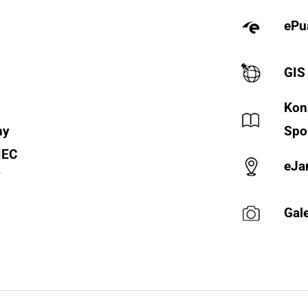
ePu
GIS
Kon
ny
Spo
IEC
eJa
Y
Gale