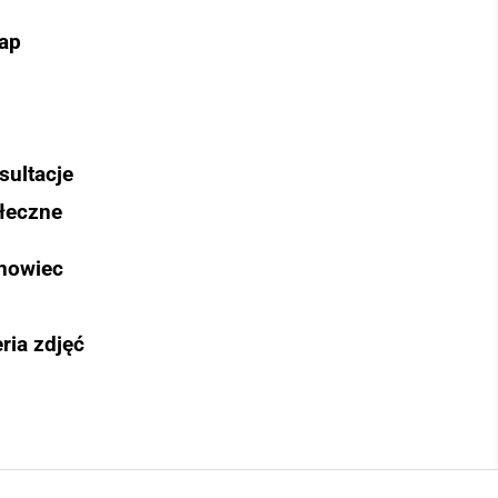
ap
sultacje
łeczne
nowiec
ria zdjęć
Szukaj