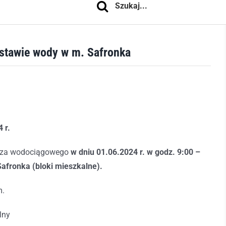
ostawie wody w m. Safronka
4
r.
ącza wodociągowego
w dniu 01.06.2024 r. w godz. 9:00 –
afronka (bloki mieszkalne).
m.
lny