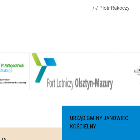
/-/ Piotr Rakoczy
URZĄD GMINY JANOWIEC
KOŚCIELNY
CJA