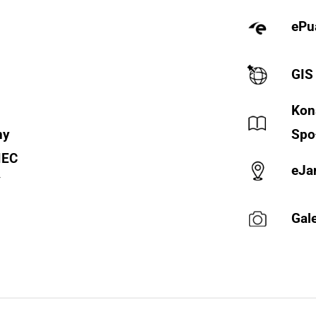
ePu
GIS
Kon
ny
Spo
IEC
eJa
Y
Gale