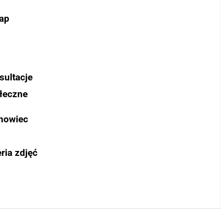
ap
sultacje
łeczne
nowiec
ria zdjęć
Szukaj