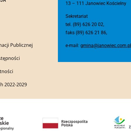
13 – 111 Janowiec Kościelny
Sekretariat
tel. (89) 626 20 02,
faks (89) 626 21 86,
macji Publicznej
e-mail:
gmina@janowiec.com.p
stępności
tności
h 2022-2029