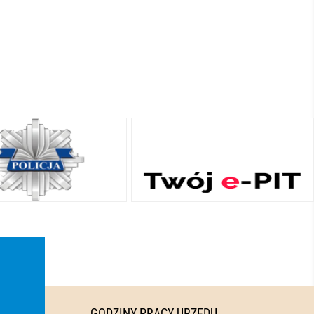
GODZINY PRACY URZĘDU