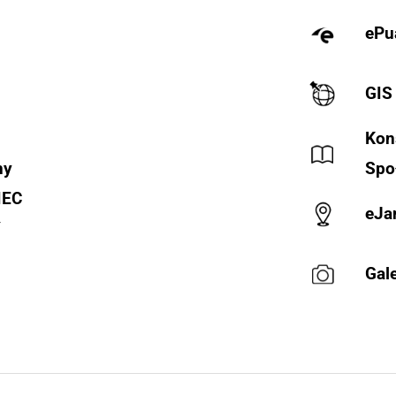
ePu
GIS
Kon
ny
Spo
IEC
eJa
Y
Gale