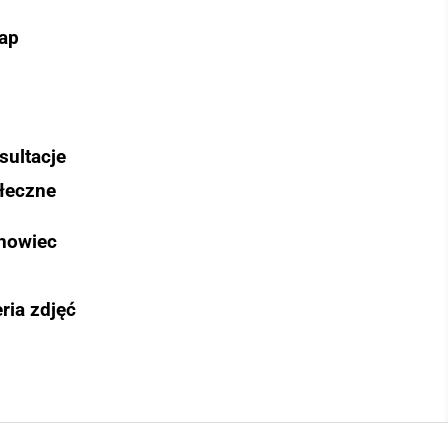
ap
sultacje
łeczne
nowiec
ria zdjęć
Szukaj