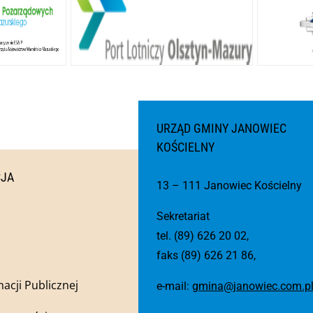
URZĄD GMINY JANOWIEC
KOŚCIELNY
CJA
13 – 111 Janowiec Kościelny
Sekretariat
tel. (89) 626 20 02,
faks (89) 626 21 86,
macji Publicznej
e-mail:
gmina@janowiec.com.p