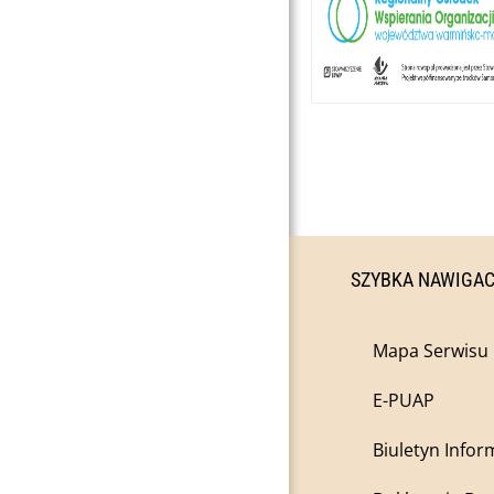
SZYBKA NAWIGA
Mapa Serwisu
E-PUAP
Biuletyn Infor