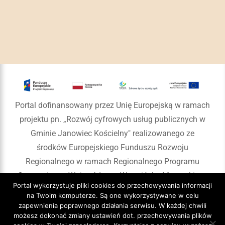
Portal dofinansowany przez Unię Europejską w ramach
projektu pn. „Rozwój cyfrowych usług publicznych w
Gminie Janowiec Kościelny" realizowanego ze
środków Europejskiego Funduszu Rozwoju
Regionalnego w ramach Regionalnego Programu
Operacyjnego Województwa Warmińsko-Mazurskiego
Portal wykorzystuje pliki cookies do przechowywania informacji
na lata 2014-2020
na Twoim komputerze. Są one wykorzystywane w celu
zapewnienia poprawnego działania serwisu. W każdej chwili
możesz dokonać zmiany ustawień dot. przechowywania plików