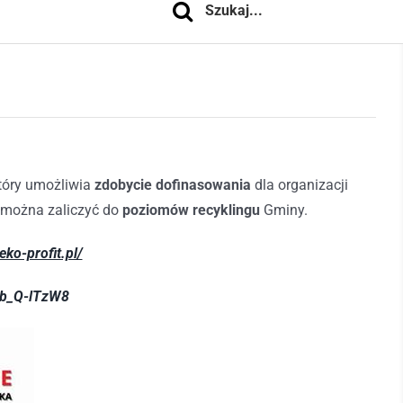
tóry umożliwia
zdobycie dofinasowania
dla organizacji
 można zaliczyć do
poziomów recyklingu
Gminy.
/eko-profit.pl/
Cb_Q-lTzW8