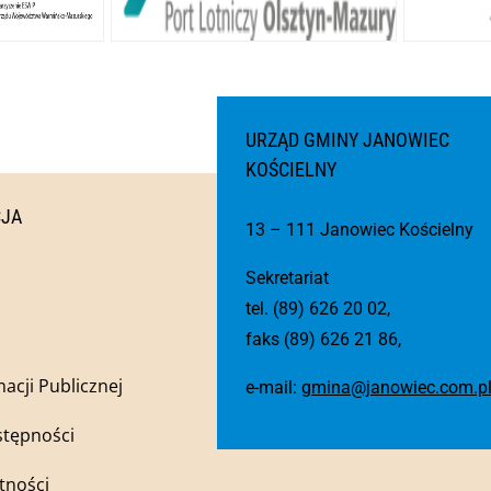
URZĄD GMINY JANOWIEC
KOŚCIELNY
CJA
13 – 111 Janowiec Kościelny
Sekretariat
tel. (89) 626 20 02,
faks (89) 626 21 86,
macji Publicznej
e-mail:
gmina@janowiec.com.p
stępności
tności