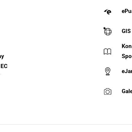
ePu
GIS
Kon
ny
Spo
IEC
eJa
Y
Gale