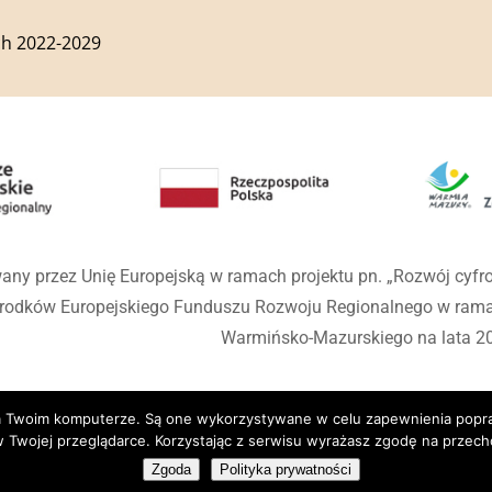
h 2022-2029
any przez Unię Europejską w ramach projektu pn. „Rozwój cyf
środków Europejskiego Funduszu Rozwoju Regionalnego w ra
Warmińsko-Mazurskiego na lata 2
 na Twoim komputerze. Są one wykorzystywane w celu zapewnienia popr
 Twojej przeglądarce. Korzystając z serwisu wyrażasz zgodę na prze
wiec Kościelny
Zgoda
Polityka prywatności