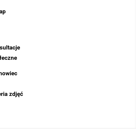
ap
sultacje
łeczne
nowiec
ria zdjęć
Szukaj