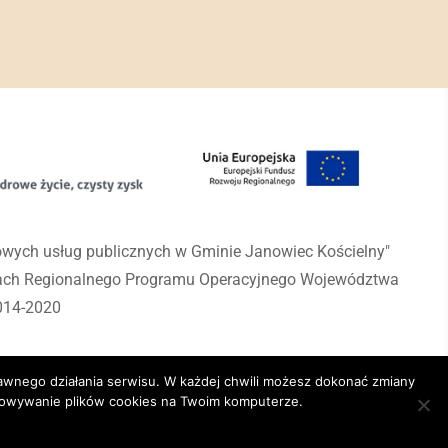
rowych usług publicznych w Gminie Janowiec Kościelny"
mach Regionalnego Programu Operacyjnego Województwa
014-2020
awnego działania serwisu. W każdej chwili możesz dokonać zmiany
chowywanie plików cookies na Twoim komputerze.