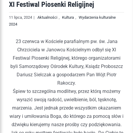
XI Festiwal Piosenki Religijnej
11 lipca, 2024
|
Aktualności
,
Kultura
,
Wydarzenia kulturalne
2024
23 czerwca w Kościele parafialnym pw. św. Jana
Chrzciciela w Janowcu Kościelnym odbył się XI
Festiwal Piosenki Religijnej, którego organizatorami
byli Samorządowy Ośrodek Kultury, Ksiądz Proboszcz
Dariusz Sielczak a gospodarzem Pan Wójt Piotr
Rakoczy.
Śpiew to szczególna modlitwy, przez którą możemy
wyrazić swoją radość, uwielbienie, ból, tęsknotę,
marzenia. Jest jednak przede wszystkim okazaniem
wiary i umiłowania Boga, do którego za pomocą słów i
dźwięku kierujemy nasze prośby czy podziękowania.
Jak co roku mottem festiwalu było hasło,, Do Ciebie te