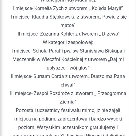
I miejsce- Kornelia Zych z utworem ,, Kolęda Maryii”
II miejsce- Klaudia Stępkowska z utworem,, Powierz się
matce”
III miejsce- Zuzanna Kohler z utworem ,, Drzewo”
W kategorii zespołowej:
I miejsce- Schola Parafii pw. św Stanisława Biskupa i
Męczennik w Wieczfni Kościelnej z utworem ,,Daj mi
usłyszeć Twój głos”
II miejsce- Sursum Corda z utworem,, Duszo ma Pana
chwal”
III miejsce- Zespół Rozdroże z utworem ,, Przeogromna
Ziemia”
Pozostali uczestnicy festiwalu mimo, iż nie zajęli
miejsca na podium, zaprezentowali bardzo wysoki
poziom. Wszystkim uczestnikom gratulujemy i
zapraszamy za rok na XII Festiwal Piosenki Religijnej