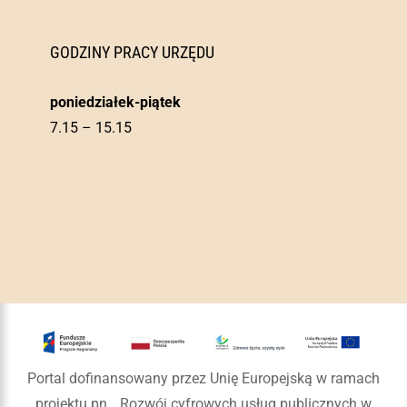
GODZINY PRACY URZĘDU
poniedziałek-piątek
7.15 – 15.15
Portal dofinansowany przez Unię Europejską w ramach
projektu pn. „Rozwój cyfrowych usług publicznych w