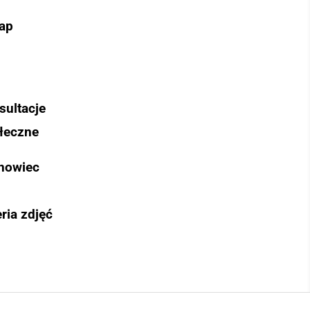
ap
sultacje
łeczne
nowiec
ria zdjęć
Szukaj