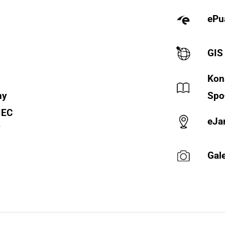
ePu
GIS
Kon
ny
Spo
IEC
eJa
Y
Gale