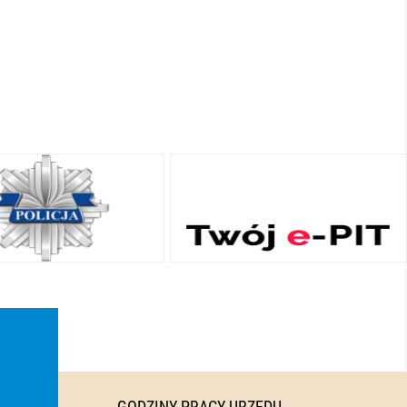
GODZINY PRACY URZĘDU