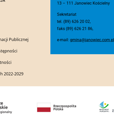
CJA
13 – 111 Janowiec Kościelny
Sekretariat
tel. (89) 626 20 02,
faks (89) 626 21 86,
macji Publicznej
e-mail:
gmina@janowiec.com.p
stępności
tności
h 2022-2029