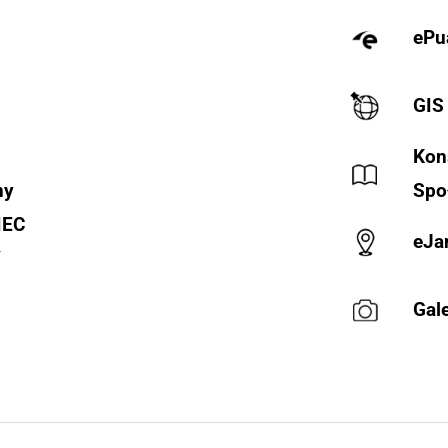
ePu
GIS
Kon
ny
Spo
IEC
eJa
Y
Gale