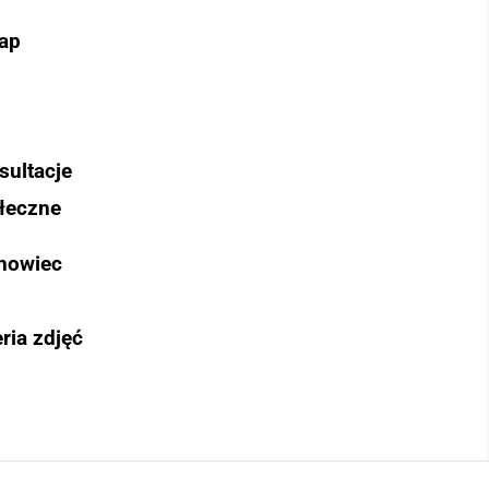
ap
sultacje
łeczne
nowiec
ria zdjęć
Szukaj