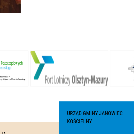
URZĄD GMINY JANOWIEC
KOŚCIELNY