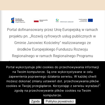
Portal dofinansowany przez Unię Europejską w ramach
projektu pn. „Rozwój cyfrowych usług publicznych w
Gminie Janowiec Kościelny" realizowanego ze
środków Europejskiego Funduszu Rozwoju
Regionalnego w ramach Regionalnego Programu
Operacyjnego Województwa Warmińsko-Mazurskiego
Portal wykorzystuje pliki cookies do przechowywania informacji
na lata 2014-2020
na Twoim komputerze. Są one wykorzystywane w celu
zapewnienia poprawnego działania serwisu. W każdej chwili
możesz dokonać zmiany ustawień dot. przechowywania plików
cookies w Twojej przeglądarce. Korzystając z serwisu wyrażasz
zgodę na przechowywanie plików cookies na Twoim
Copyright 2020 Gmina Janowiec Kościelny
komputerze.
Zgoda
Polityka prywatności