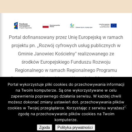
Portal dofinansowany przez Unię Europejską w ramach
projektu pn. „Rozwój cyfrowych usług publicznych w
Gminie Janowiec Kościelny" realizowanego ze
środków Europejskiego Funduszu Rozwoju
Regionalnego w ramach Regionalnego Programu
Operacyjnego Województwa Warmińsko-Mazurskiego
Portal wykorzystuje pliki cookies do przechowywania informacji
na lata 2014-2020
na Twoim komputerze. Są one wykorzystywane w celu
zapewnienia poprawnego działania serwisu. W każdej chwili
możesz dokonać zmiany ustawień dot. przechowywania plików
cookies w Twojej przeglądarce. Korzystając z serwisu wyrażasz
zgodę na przechowywanie plików cookies na Twoim
Copyright 2020 Gmina Janowiec Kościelny
komputerze.
Zgoda
Polityka prywatności