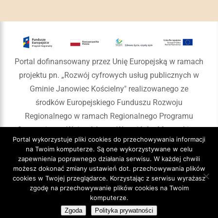
Portal dofinansowany przez Unię Europejską w ramach
projektu pn. „Rozwój cyfrowych usług publicznych w
Gminie Janowiec Kościelny" realizowanego ze
środków Europejskiego Funduszu Rozwoju
Regionalnego w ramach Regionalnego Programu
Operacyjnego Województwa Warmińsko-Mazurskiego
Portal wykorzystuje pliki cookies do przechowywania informacji
na lata 2014-2020
na Twoim komputerze. Są one wykorzystywane w celu
zapewnienia poprawnego działania serwisu. W każdej chwili
możesz dokonać zmiany ustawień dot. przechowywania plików
cookies w Twojej przeglądarce. Korzystając z serwisu wyrażasz
zgodę na przechowywanie plików cookies na Twoim
Copyright 2020 Gmina Janowiec Kościelny
komputerze.
Zgoda
Polityka prywatności