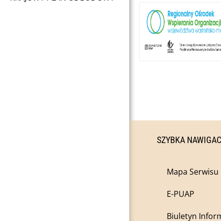
SZYBKA NAWIGA
Mapa Serwisu
E-PUAP
Biuletyn Infor