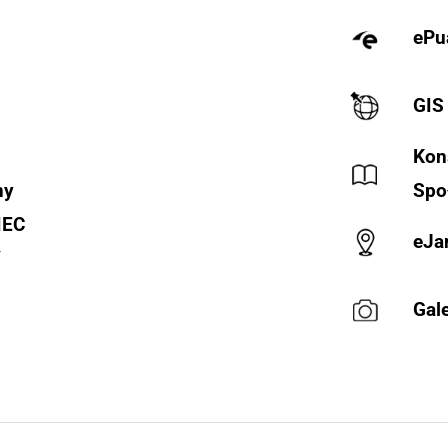
ePu
GIS
Kon
ny
Spo
IEC
eJa
Y
Gale