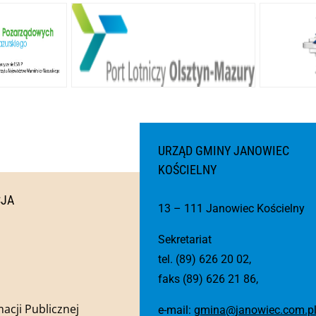
URZĄD GMINY JANOWIEC
KOŚCIELNY
CJA
13 – 111 Janowiec Kościelny
Sekretariat
tel. (89) 626 20 02,
faks (89) 626 21 86,
macji Publicznej
e-mail:
gmina@janowiec.com.p