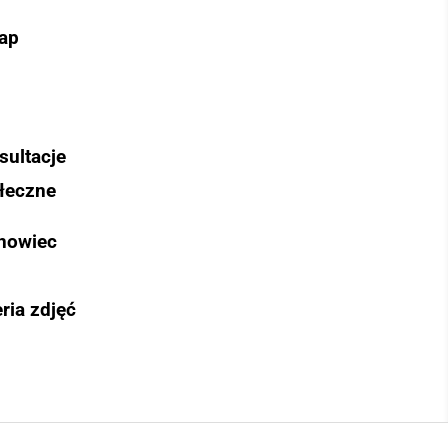
ap
sultacje
łeczne
nowiec
ria zdjęć
Szukaj