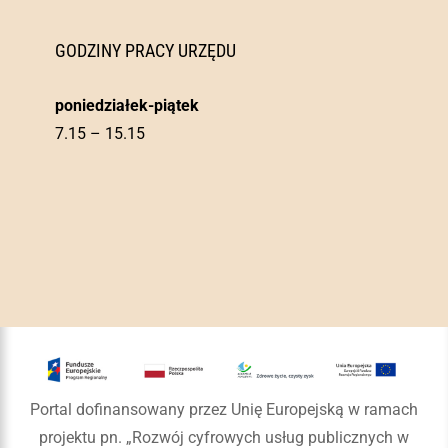
GODZINY PRACY URZĘDU
poniedziałek-piątek
7.15 – 15.15
Portal dofinansowany przez Unię Europejską w ramach
projektu pn. „Rozwój cyfrowych usług publicznych w