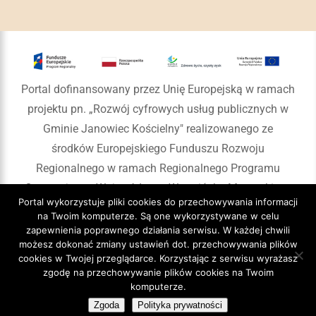
Portal dofinansowany przez Unię Europejską w ramach
projektu pn. „Rozwój cyfrowych usług publicznych w
Gminie Janowiec Kościelny" realizowanego ze
środków Europejskiego Funduszu Rozwoju
Regionalnego w ramach Regionalnego Programu
Operacyjnego Województwa Warmińsko-Mazurskiego
Portal wykorzystuje pliki cookies do przechowywania informacji
na lata 2014-2020
na Twoim komputerze. Są one wykorzystywane w celu
zapewnienia poprawnego działania serwisu. W każdej chwili
możesz dokonać zmiany ustawień dot. przechowywania plików
cookies w Twojej przeglądarce. Korzystając z serwisu wyrażasz
zgodę na przechowywanie plików cookies na Twoim
Copyright 2020 Gmina Janowiec Kościelny
komputerze.
Zgoda
Polityka prywatności